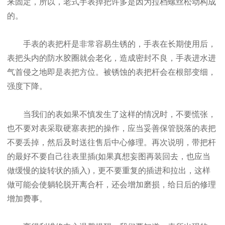
来固定，所以，老式手表掉把许多是因为拉档螺丝松动构成
的。
手表的表把杆是非常容易生锈的，手表在长期使用后，
表把头内的防水胶圈就会老化，造成密封不良，手表进水进
气首侵之地即是表把方位。被锈蚀的表把杆会在根部变细，
强度下降。
当我们的表如果不慎发生了这样的情况时，不要慌张，
也不要对表采取硬塞表把的操作，应当妥善保管脱落的表把
不要丢掉，然后及时送往售后中心修理。再次说明，带把杆
的最好不要自己往表里插(如果真想妄图再装回去，也应当
做缓慢的旋转状的插入)，更不要重复的插进和拉出，这样
做可能会使躺轮脱开离合杆，还会增加磨损，给日后的修理
增加费事。