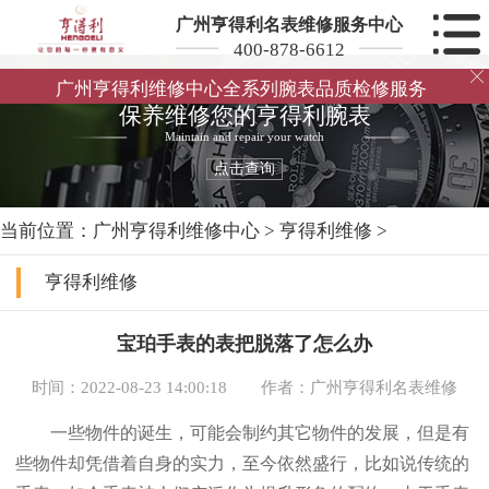
广州亨得利名表维修服务中心
400-878-6612

广州亨得利维修中心全系列腕表品质检修服务
保养维修您的亨得利腕表
Maintain and repair your watch
点击查询
当前位置：
广州亨得利维修中心
>
亨得利维修
>
亨得利维修
宝珀手表的表把脱落了怎么办
时间：2022-08-23 14:00:18
作者：广州亨得利名表维修
一些物件的诞生，可能会制约其它物件的发展，但是有
些物件却凭借着自身的实力，至今依然盛行，比如说传统的