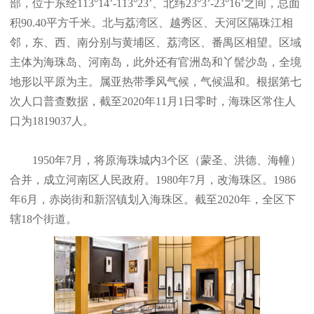
部，位于东经113°14’-113°23’、北纬23°3’-23°16’之间，总面
积90.40平方千米。北与荔湾区、越秀区、天河区隔珠江相
邻，东、西、南分别与黄埔区、荔湾区、番禺区相望。区域
主体为海珠岛、河南岛，此外还有官洲岛和丫髻沙岛，全境
地形以平原为主。属亚热带季风气候，气候温和。根据第七
次人口普查数据，截至2020年11月1日零时，海珠区常住人
口为1819037人。
1950年7月，将原海珠城内3个区（蒙圣、洪德、海幢）
合并，成立河南区人民政府。1980年7月，改海珠区。1986
年6月，赤岗街和新滘镇划入海珠区。截至2020年，全区下
辖18个街道。