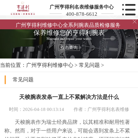
广州亨得利名表维修服务中心
400-878-6612

广州亨得利维修中心全系列腕表品质检修服务
保养维修您的亨得利腕表
Maintain and repair your watch
点击查询
当前位置：
广州亨得利维修中心
>
常见问题
>
常见问题
天梭腕表发条一直上不紧解决方法是什么
时间：2026-04-18 00:13:14
作者：广州亨得利名表维修
天梭腕表作为瑞士经典品牌，以其精准和耐用性著
称。然而，对于一些用户来说，可能会遇到发条上不紧