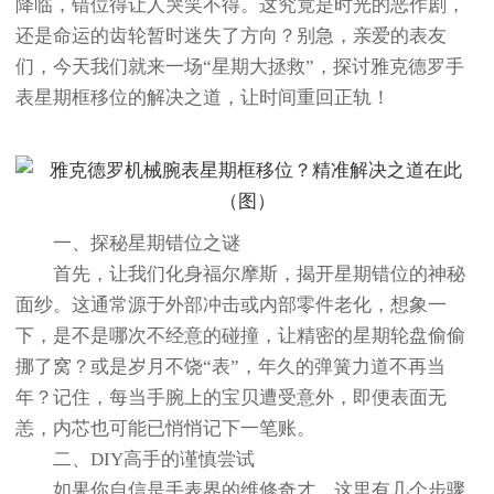
降临，错位得让人哭笑不得。这究竟是时光的恶作剧，
还是命运的齿轮暂时迷失了方向？别急，亲爱的表友
们，今天我们就来一场“星期大拯救”，探讨雅克德罗手
表星期框移位的解决之道，让时间重回正轨！
一、探秘星期错位之谜
首先，让我们化身福尔摩斯，揭开星期错位的神秘
面纱。这通常源于外部冲击或内部零件老化，想象一
下，是不是哪次不经意的碰撞，让精密的星期轮盘偷偷
挪了窝？或是岁月不饶“表”，年久的弹簧力道不再当
年？记住，每当手腕上的宝贝遭受意外，即便表面无
恙，内芯也可能已悄悄记下一笔账。
二、DIY高手的谨慎尝试
如果你自信是手表界的维修奇才，这里有几个步骤