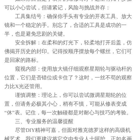
可以小心尝试，但请紧记，风险与挑战并存：
工具集结号：确保你手头有专业的开表工具、放大
镜和一个稳定的手。别忘了，合适的工具是成功的一
半，也是避免悲剧的关键。
安全拆解：在柔和的灯光下，轻柔地打开后盖，仿
佛揭开历史的封印。记得按顺序摆放每个螺丝，它们可
是回家的路标。
窥视内部：使用放大镜仔细观察星期轮与驱动杆的
位置，它们是否错位或卡住了？这时，一丝不苟的观察
力比X光还管用。
谨慎调整：理论上，你可以尝试微调星期轮的位
置，但请务必极其小心，稍有不慎，可能从修表变成
“休”表。记住，每一次触碰都是对耐心与技巧的考验。
三、专业服务的温馨提醒
尽管DIY精神可嘉，但面对雅克德罗这样的高级机
械艺术，我们更建议将它交由专业人士呵护。正如名画