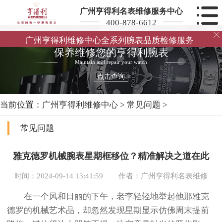
广州亨得利名表维修服务中心
400-878-6612

广州亨得利维修中心全系列腕表品质检修服务
保养维修您的亨得利腕表
Maintain and repair your watch
点击查询
当前位置：
广州亨得利维修中心
>
常见问题
>
常见问题
雅克德罗机械腕表星期框移位？精准解决之道在此
时间：2024-09-14 13:41:59
作者：广州亨得利名表维修
在一个风和日丽的下午，老李轻轻地举起他那雅克
德罗的机械艺术品，却忽然发现星期显示仿佛周末提前