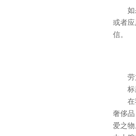
如果
或者应
信。
劳力
标题
在我
奢侈品
爱之物