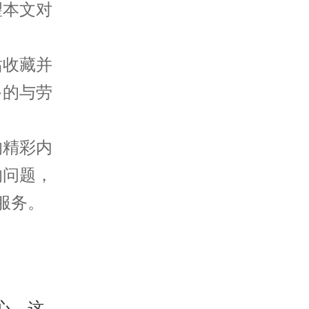
望本文对
收藏并
多的与劳
的精彩内
的问题，
服务。
心，这