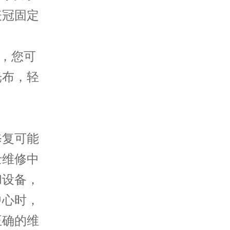
表冠固定
，您可
光布，轻
复可能
士维修中
和设备，
中心时，
正确的维