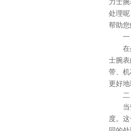
力士腕
处理呢
帮助您
一、
在处
士腕表
带、机
更好地
二、
当劳
度。这
同的处