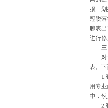
损、划
冠脱落
腕表出
进行修
三、
对于
表。下
1.表
用专业
中，然
2.表