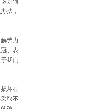
们该如何
理办法，
解劳力
表冠、表
助于我们
损坏程
要采取不
显的破