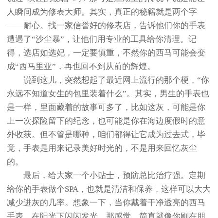
人瞬间成为修表大师。其实，真正的秘籍就是两个字
——耐心。找一家信誉好的修表店，告诉他们你的手表
遭遇了“沙尘暴”，让他们用专业的工具给你清理。记
得，选店如选妃，一定要慎重，不然你的西马可能会变
成“西马里亚”，再也回不到从前的辉煌。
说到这儿，突然想起了最近网上流行的那个梗，“你
永远不知道女生的包里装着什么”。其实，男生的手表也
是一样，里面藏着的故事可多了，比如这灰，可能是你
上一次探险留下的纪念，也可能是你在海边度假时的意
外收获。但不管是哪种，咱们都得让它成为过去式，毕
竟，手表是用来记录美好时光的，不是用来回忆灰尘
的。
最后，给大家一个小贴士，预防总比治疗强。定期
给你的手表做个SPA，也就是清洁和保养，这样可以大大
减少进灰的几率。想象一下，当你戴着干净透亮的西马
手表，在阳光下闪闪发光，那感觉，简直就像你刚在朋