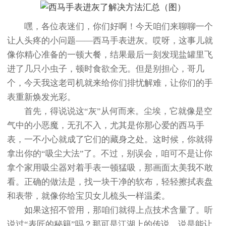
嘿，各位表迷们，你们好啊！今天咱们来聊聊一个
让人头疼的小问题——西马手表进灰。哎呀，这事儿就
像你精心准备的一顿大餐，结果最后一刻发现盐罐里飞
进了几只小虫子，顿时食欲全无。但是别担心，哥几
个，今天我这老司机就来给你们排忧解难，让你们的手
表重新焕发光彩。
首先，得说说这“灰”从何而来。尘埃，它就像是空
气中的小恶魔，无孔不入，尤其是你那心爱的西马手
表，一不小心就成了它们的藏身之处。这时候，你就得
拿出你的“吸尘大法”了。不过，别误会，咱可不是让你
拿个家用吸尘器对着手表一顿猛吸，那画面太美我不敢
看。正确的做法是，找一块干净的软布，轻轻擦拭表盘
和表带，就像你给宝贝女儿梳头一样温柔。
如果这招不管用，那咱们就得上点技术含量了。听
说过“表匠的秘籍”吗？那可是江湖上的传说，说是能让