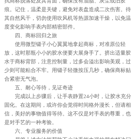
拭商标脱落处及其背面，确保没有油脂、灰尘或旧胶
痕。记住，温柔是关键，避免对表盘造成二次伤害。待
其自然风干，切勿使用吹风机等热源加速干燥，以免温
度变化影响手表内部精密部件。
四、商标回归之旅
使用微型镊子小心翼翼地拿起商标，对准原位轻
放，这时那瓶小小的胶水便要大展身手了。挤出适量胶
水于商标背部，注意控制量，过多会溢出影响美观，过
少则可能粘合不牢。用镊子轻微按压几秒，确保商标贴
合紧密无气泡。
五、耐心等待，见证奇迹
完成以上步骤后，让手表静置24小时，让胶水充分
固化。在这期间，或许你会觉得时间格外漫长，但请相
信，美好的事物值得等待。这不仅是对手表的尊重，也
是对手艺的一种考验。
六、专业服务的价值