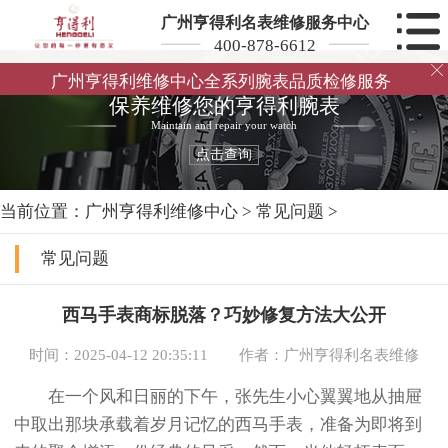
广州亨得利名表维修服务中心
400-878-6612

广州亨得利维修中心全系列腕表品质检修服务
保养维修您的亨得利腕表
Maintain and repair your watch
点击查询
当前位置：
广州亨得利维修中心
>
常见问题
>
常见问题
西马手表商标脱落？巧妙修复方法大公开
时间：2025-04-12 20:35:11
作者：广州亨得利名表维修
在一个风和日丽的下午，张先生小心翼翼地从抽屉
中取出那块承载着岁月记忆的西马手表，准备为即将到