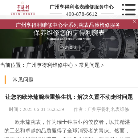
广州亨得利名表维修服务中心
400-878-6612

广州亨得利维修中心全系列腕表品质检修服务
保养维修您的亨得利腕表
Maintain and repair your watch
点击查询
当前位置：
广州亨得利维修中心
>
常见问题
>
常见问题
让您的欧米茄腕表重焕生机：解决久置不动走时问题
时间：2025-06-01 16:25:39
作者：广州亨得利名表维修
欧米茄腕表，作为瑞士钟表业的佼佼者，以其精湛
的工艺和卓越的品质赢得了全球消费者的青睐。然而，