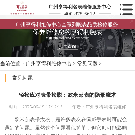
广州亨得利名表维修服务中心
400-878-6612

广州亨得利维修中心全系列腕表品质检修服务
保养维修您的亨得利腕表
Maintain and repair your watch
点击查询
当前位置：
广州亨得利维修中心
>
常见问题
>
常见问题
轻松应对表带松脱：欧米茄表的隐形魔术
时间：2025-06-19 17:12:13
作者：广州亨得利名表维修
欧米茄表带太松，是许多表友在佩戴手表时可能会
遇到的问题。虽然这个问题看似简单，但它却可能影响