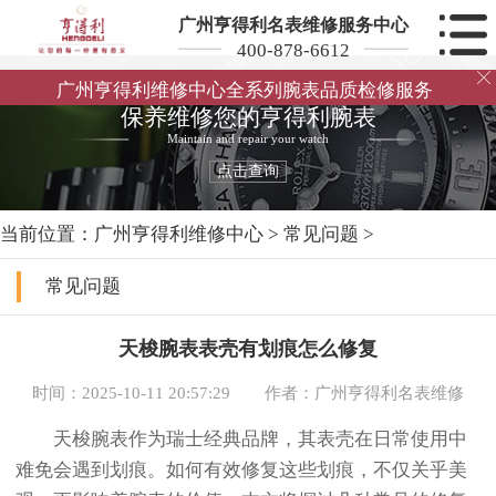
广州亨得利名表维修服务中心
400-878-6612

广州亨得利维修中心全系列腕表品质检修服务
保养维修您的亨得利腕表
Maintain and repair your watch
点击查询
当前位置：
广州亨得利维修中心
>
常见问题
>
常见问题
天梭腕表表壳有划痕怎么修复
时间：2025-10-11 20:57:29
作者：广州亨得利名表维修
天梭腕表作为瑞士经典品牌，其表壳在日常使用中
难免会遇到划痕。如何有效修复这些划痕，不仅关乎美