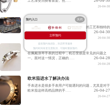
26-04-30
工艺深受消费者喜爱。然......
26-04-30
预约入口
关闭
天梭腕表表盘生锈解决办
天梭腕表作为瑞士著名品牌，以其精湛的工艺和独特的
26-04-30
设计深受全球消费者的喜......
立即预约
26-04-30
提前预约免排队，到店即享服务
浪琴手表机芯受损处理技
预约时间有变无需取消，可随时重新预约
在佩戴浪琴手表的过程中，机芯受损是常见的问题之
26-04-28
一。面对这一情况，正确的......
26-04-28
欧米茄进水了解决办法
手表进水是很多手表用户可能遇到的问题，尤其是对于
26-04-27
欧米茄这样高档品牌的手......
26-04-27