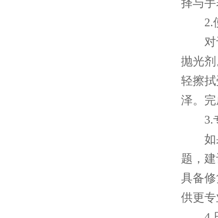
择与手
2.
对于
抛光剂
轻擦拭
泽。完
3.
如果
题，建
具备修
供更专
4.