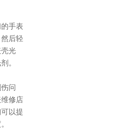
。
的手表
，然后轻
表壳光
光剂。
伤问
表维修店
们可以提
度。