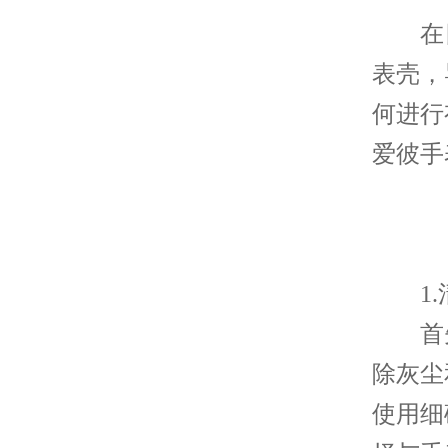
在日
表壳，
何进行
爱彼手
1.
首先
除灰尘
使用细