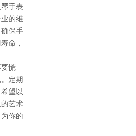
琴手表
专业的维
，确保手
用寿命，
要慌
题。定期
，希望以
致的艺术
，为你的