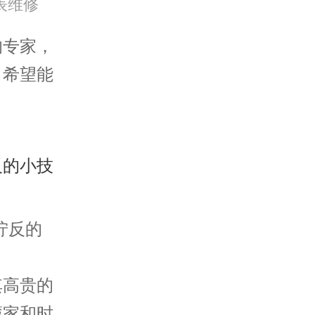
表维修
专家，
，希望能
拧反的
高贵的
藏家和时