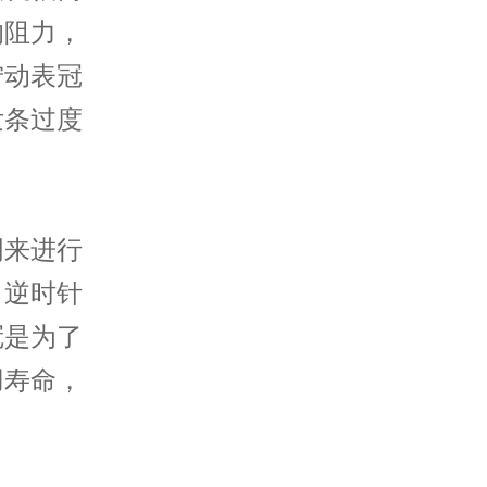
的阻力，
拧动表冠
发条过度
来进行
，逆时针
冠是为了
用寿命，