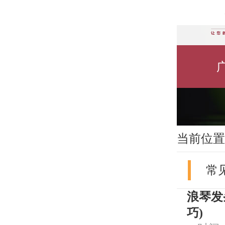
当前位置
常
浪琴发
巧)