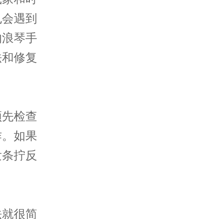
也会遇到
的浪琴手
法和修复
先检查
作。如果
发条拧反
就很简