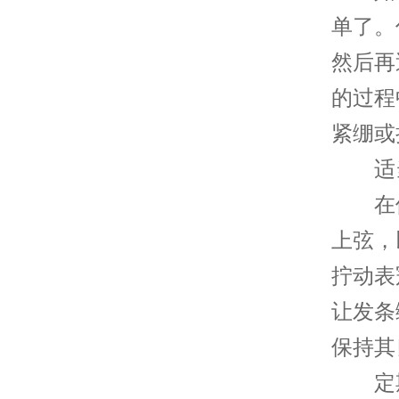
单了。
然后再
的过程
紧绷或
适当
在使
上弦，
拧动表
让发条
保持其
定期