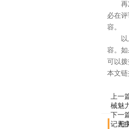
再次
必在评
容。
以上
容。如
可以拨
本文链接：h
上一
械魅
下一
记无
相