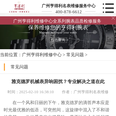
广州亨得利名表维修服务中心
400-878-6612

广州亨得利维修中心全系列腕表品质检修服务
保养维修您的亨得利腕表
Maintain and repair your watch
点击查询
当前位置：
广州亨得利维修中心
>
常见问题
>
常见问题
雅克德罗机械表异响困扰？专业解决之道在此
时间：2025-02-10 16:38:10
作者：广州亨得利名表维修
在一个风和日丽的下午，雅克德罗的滴答声本应是
时光最优雅的低语，可突然间，这旋律中混入了不和谐