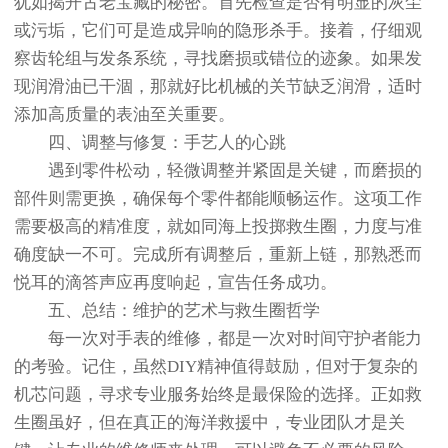
犹如揭开古老宝藏的秘密。首先检查是否有明显的灰尘
或污垢，它们可是造成异响的隐形杀手。接着，仔细观
察齿轮组与发条系统，寻找磨损或错位的迹象。如果发
现润滑油已干涸，那就好比机械的关节缺乏润滑，适时
添加高质量的表油至关重要。
四、调整与修复：手艺人的心跳
遇到零件松动，轻微调整并紧固是关键，而磨损的
部件则需更换，确保每个零件都能顺畅运作。这项工作
需要极高的精准度，就如同海上投掷救生圈，力度与准
确度缺一不可。完成所有调整后，重新上链，那熟悉而
悦耳的滴答声应再度响起，宣告任务成功。
五、总结：维护的艺术与救生圈哲学
每一次对手表的维修，都是一次对时间守护者能力
的考验。记住，虽然DIY精神值得鼓励，但对于复杂的
机芯问题，寻求专业服务始终是最保险的选择。正如救
生圈虽好，但在真正的海洋救援中，专业团队才是关