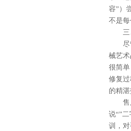
容”）
不是每
三、
尽管D
械艺术
很简单
修复过
的精湛
售后
说“”
训，对