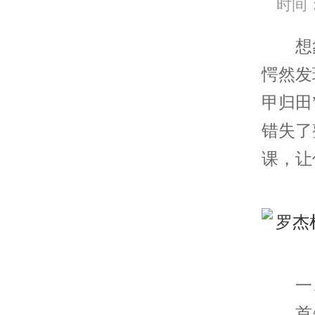
时间：2
想象
愕然发
甲归田
错失了
课，让
一、
首先，