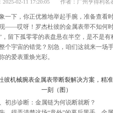
025-02-11 17:20:05
作者：广州亨得利名
一下，你正优雅地举起手腕，准备查看时
现——哎呀！罗杰杜彼的金属表带不知何时
”，留下孤零零的表盘悬在半空，是不是有
整个宇宙的错觉？别急，咱们这就来一场
你的爱表重焕光彩。
初步诊断：金属链为何说断就断？
得弄清楚这场“意外”的幕后黑手。金属