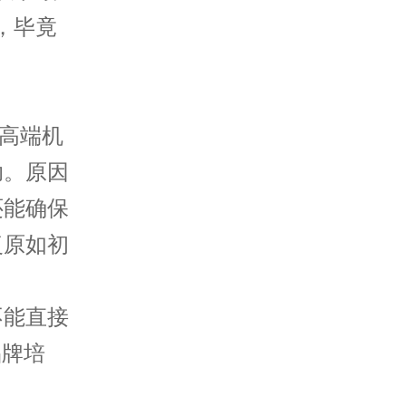
，毕竟
高端机
助。原因
还能确保
复原如初
能直接
品牌培