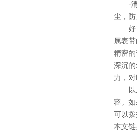
-清
尘，防
好了
属表带
精密的
深沉的
力，对
以上
容。如
可以拨
本文链接：h