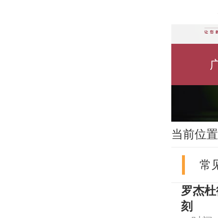
当前位置
常
罗杰杜
刻