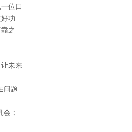
一位口
做好功
可靠之
让未来
在问题
机会；