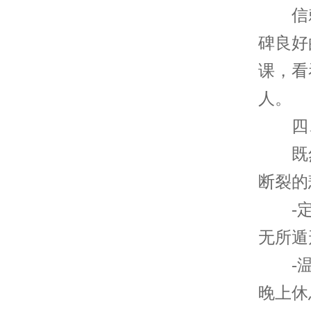
信赖
碑良好
课，看
人。
四、
既然
断裂的
-定
无所遁
-温
晚上休